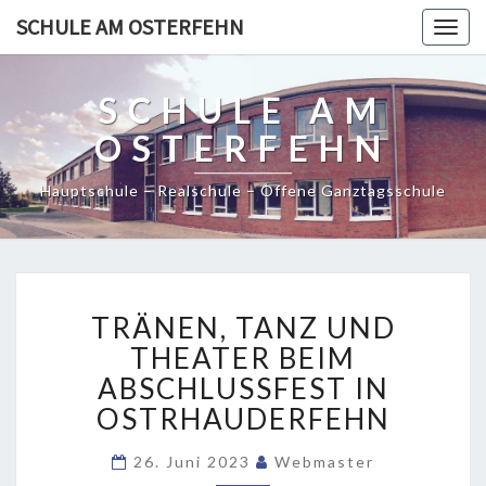
SCHULE AM OSTERFEHN
Togg
navig
SCHULE AM
OSTERFEHN
Hauptschule – Realschule – Offene Ganztagsschule
TRÄNEN,
TRÄNEN, TANZ UND
TANZ
UND
THEATER BEIM
THEATER
ABSCHLUSSFEST IN
BEIM
OSTRHAUDERFEHN
ABSCHLUSSFEST
IN
26. Juni 2023
Webmaster
OSTRHAUDERFEHN