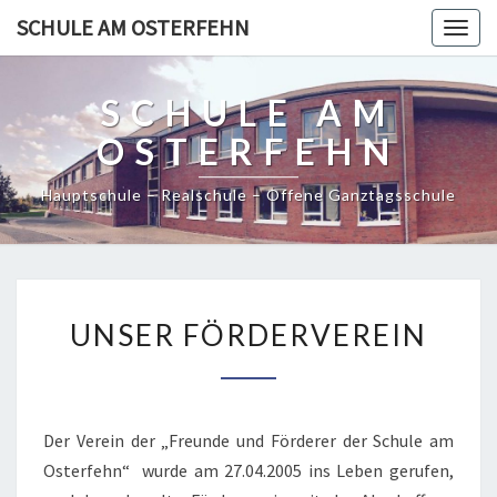
SCHULE AM OSTERFEHN
Togg
navig
SCHULE AM
OSTERFEHN
Hauptschule – Realschule – Offene Ganztagsschule
UNSER
UNSER FÖRDERVEREIN
FÖRDERVEREIN
Der Verein der „Freunde und Förderer der Schule am
Osterfehn“ wurde am 27.04.2005 ins Leben gerufen,