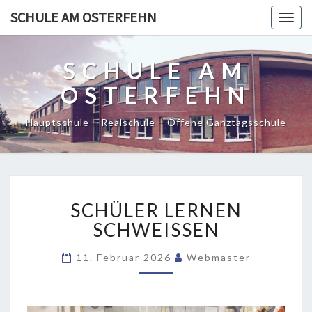
SCHULE AM OSTERFEHN
Togg
navig
SCHULE AM
OSTERFEHN
Hauptschule – Realschule – Offene Ganztagsschule
SCHÜLER
SCHÜLER LERNEN
LERNEN
SCHWEISSEN
SCHWEISSEN
11. Februar 2026
Webmaster