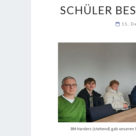
SCHÜLER BE
15. 
BM Harders (stehend) gab unseren S