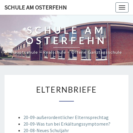
SCHULE AM OSTERFEHN
Togg
navig
SCHULE AM
OSTERFEHN
Hauptschule – Realschule – Offene Ganztagsschule
ELTERNBRIEFE
ELTERNBRIEFE
20-09-außerordentlicher Elternsprechtag
20-09-Was tun bei Erkältungssymptomen?
20-08-Neues Schuljahr